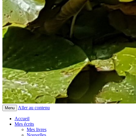
Aller au contenu
Menu
Accueil
Mes écrits
Mes livres
Nouvelles