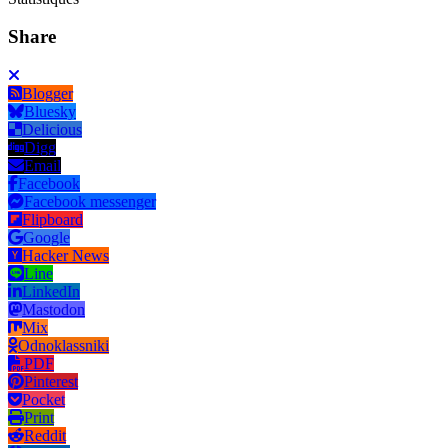
Share
Blogger
Bluesky
Delicious
Digg
Email
Facebook
Facebook messenger
Flipboard
Google
Hacker News
Line
LinkedIn
Mastodon
Mix
Odnoklassniki
PDF
Pinterest
Pocket
Print
Reddit