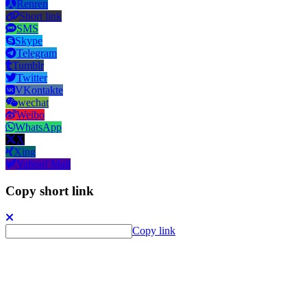
Renren
Short link
SMS
Skype
Telegram
Tumblr
Twitter
VKontakte
wechat
Weibo
WhatsApp
X
Xing
Yahoo! Mail
Copy short link
Copy link