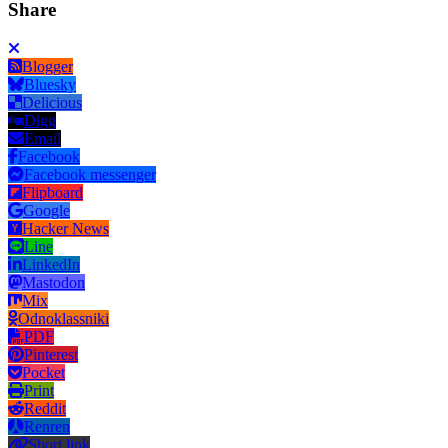
Share
Blogger
Bluesky
Delicious
Digg
Email
Facebook
Facebook messenger
Flipboard
Google
Hacker News
Line
LinkedIn
Mastodon
Mix
Odnoklassniki
PDF
Pinterest
Pocket
Print
Reddit
Renren
Short link