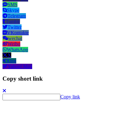
SMS
Skype
Telegram
Tumblr
Twitter
VKontakte
wechat
Weibo
WhatsApp
X
Xing
Yahoo! Mail
Copy short link
Copy link