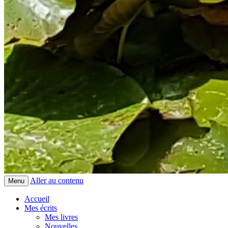
Aller au contenu
Menu
Accueil
Mes écrits
Mes livres
Nouvelles