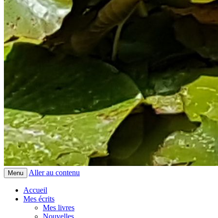
Aller au contenu
Menu
Accueil
Mes écrits
Mes livres
Nouvelles