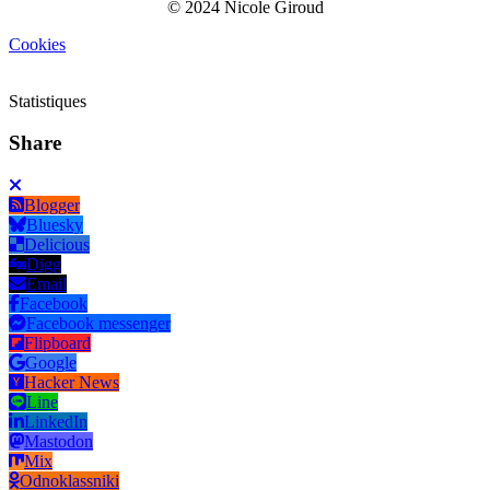
© 2024 Nicole Giroud
Cookies
Statistiques
Share
Blogger
Bluesky
Delicious
Digg
Email
Facebook
Facebook messenger
Flipboard
Google
Hacker News
Line
LinkedIn
Mastodon
Mix
Odnoklassniki