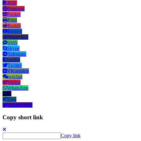
PDF
Pinterest
Pocket
Print
Reddit
Renren
Short link
SMS
Skype
Telegram
Tumblr
Twitter
VKontakte
wechat
Weibo
WhatsApp
X
Xing
Yahoo! Mail
Copy short link
Copy link