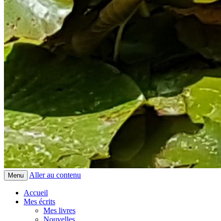
Aller au contenu
Menu
Accueil
Mes écrits
Mes livres
Nouvelles