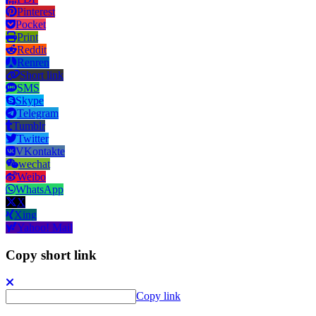
Pinterest
Pocket
Print
Reddit
Renren
Short link
SMS
Skype
Telegram
Tumblr
Twitter
VKontakte
wechat
Weibo
WhatsApp
X
Xing
Yahoo! Mail
Copy short link
Copy link