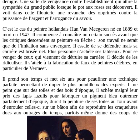
dénigré. Une sorte de vengeance contre l’establishment qui attire la
sympathie du grand public lorsque le pot aux roses est découvert. Il
voit dans cette filouterie une revanche des opprimés contre la
puissance de l’argent et l’arrogance du savoir.
C’est le cas du peintre hollandais Han Van Meegeren né en 1889 et
mort en 1947. Il commence à connaître un certain succès avant que
les critiques descendent sa peinture en flèche : son travail ne serait
que de l’imitation sans envergure. Il essaie de se défendre mais sa
carrière est brisée net. Plus personne n’achète ses tableaux. Pour se
venger de ceux qui viennent de détruire sa carrière, il décide de les
ridiculiser. Il s’attèle à la fabrication de faux de peintres célèbres, en
particulier de Vermeer.
Il prend son temps et met six ans pour peaufiner une technique
parfaite permettant de duper le plus pointilleux des experts. Il ne
peint que sur des toiles et des bois d’époque, il achète malgré leur
prix des lapis lazulis pour fabriquer un pigment bleu outremer
parfaitement d’époque, durcit la peinture de ses toiles au four avant
d’enrouler celles-ci sur un bâton afin de reproduire les craquelures
dues aux outrages du temps, parfois même donne des coups de