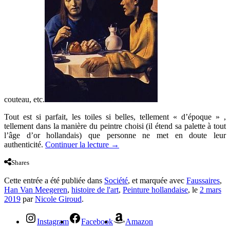
couteau, etc.
Tout est si parfait, les toiles si belles, tellement « d’époque » ,
tellement dans la manière du peintre choisi (il étend sa palette à tout
l’âge d’or hollandais) que personne ne met en doute leur
authenticité.
Continuer la lecture
→
Shares
Cette entrée a été publiée dans
Société
, et marquée avec
Faussaires
,
Han Van Meegeren
,
histoire de l'art
,
Peinture hollandaise
, le
2 mars
2019
par
Nicole Giroud
.
Instagram
Facebook
Amazon