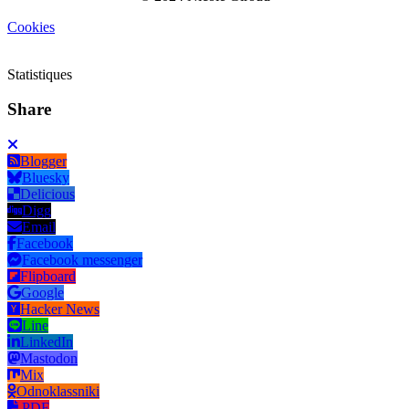
Cookies
Statistiques
Share
Blogger
Bluesky
Delicious
Digg
Email
Facebook
Facebook messenger
Flipboard
Google
Hacker News
Line
LinkedIn
Mastodon
Mix
Odnoklassniki
PDF