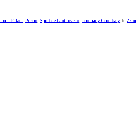
thieu Palain
,
Prison
,
Sport de haut niveau
,
Toumany Coulibaly
, le
27 n