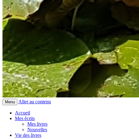
Aller au contenu
Menu
Accueil
Mes écrits
Mes livres
Nouvelles
Vie des livres