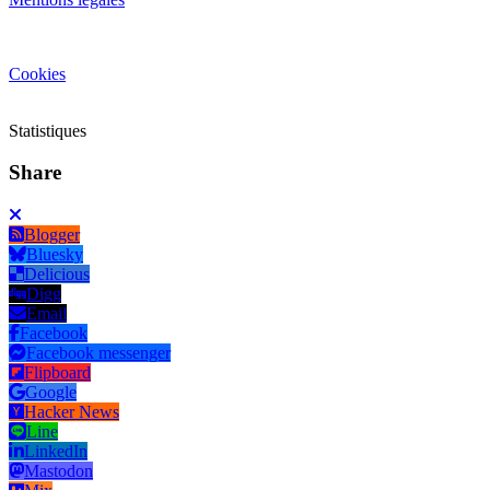
Cookies
Statistiques
Share
Blogger
Bluesky
Delicious
Digg
Email
Facebook
Facebook messenger
Flipboard
Google
Hacker News
Line
LinkedIn
Mastodon