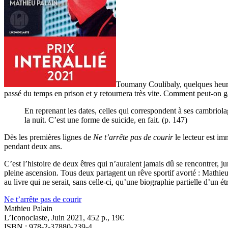
Toumany Coulibaly
, quelques heu
passé du temps en prison et y
retourn
era
très vite. Comment p
eut-on g
En reprenant les dates, celles qui correspondent à ses cambriolag
la nuit. C’est une forme de suicide, en fait. (p. 147)
Dès les premières lignes de
Ne t’arrête pas de courir
le lecteur est i
pendant deux ans.
C’est l’histoire de deux êtres qui n’auraient jamais dû se rencontrer, j
pleine ascension. Tous deux partagent un rêve sportif avorté : Mathie
au livre qui ne serait, sans celle-ci, qu’une biographie partielle d’un 
Ne t’arrête pas de courir
Mathieu Palain
L’Iconoclaste, Juin 2021, 452 p., 19€
ISBN : 978-2-37880-239-4