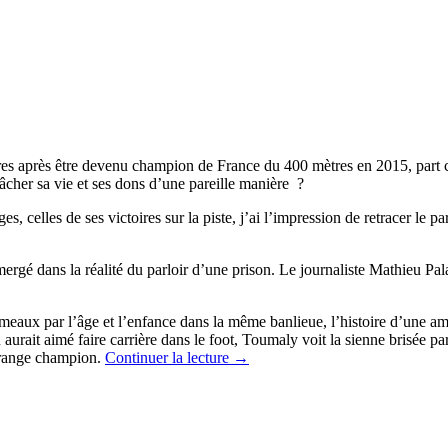
res après être devenu champion de France du 400 mètres en 2015, part c
âcher sa vie et ses dons d’une pareille manière ?
es, celles de ses victoires sur la piste, j’ai l’impression de retracer le
mmergé dans la réalité du parloir d’une prison. Le journaliste Mathieu 
umeaux par l’âge et l’enfance dans la même banlieue, l’histoire d’une ami
u aurait aimé faire carrière dans le foot, Toumaly voit la sienne bris
étrange champion.
Continuer la lecture
→