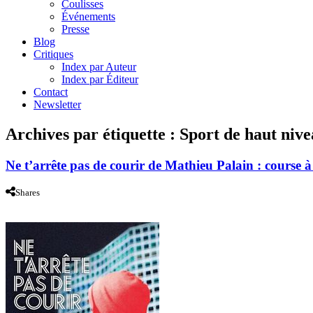
Coulisses
Événements
Presse
Blog
Critiques
Index par Auteur
Index par Éditeur
Contact
Newsletter
Archives par étiquette :
Sport de haut niv
Ne t’arrête pas de courir de Mathieu Palain : course à
Shares