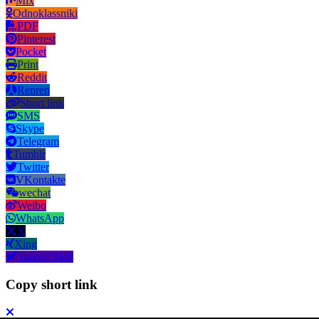
Mix
Odnoklassniki
PDF
Pinterest
Pocket
Print
Reddit
Renren
Short link
SMS
Skype
Telegram
Tumblr
Twitter
VKontakte
wechat
Weibo
WhatsApp
X
Xing
Yahoo! Mail
Copy short link