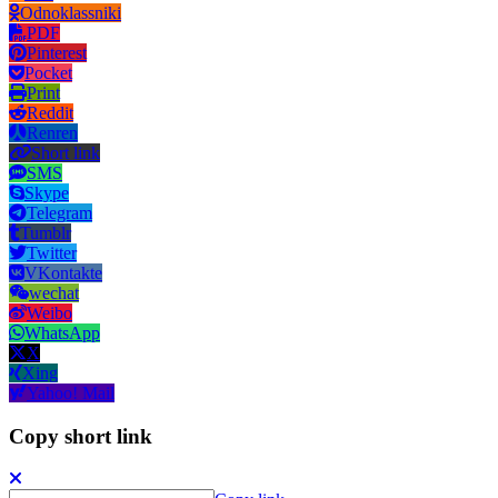
Odnoklassniki
PDF
Pinterest
Pocket
Print
Reddit
Renren
Short link
SMS
Skype
Telegram
Tumblr
Twitter
VKontakte
wechat
Weibo
WhatsApp
X
Xing
Yahoo! Mail
Copy short link