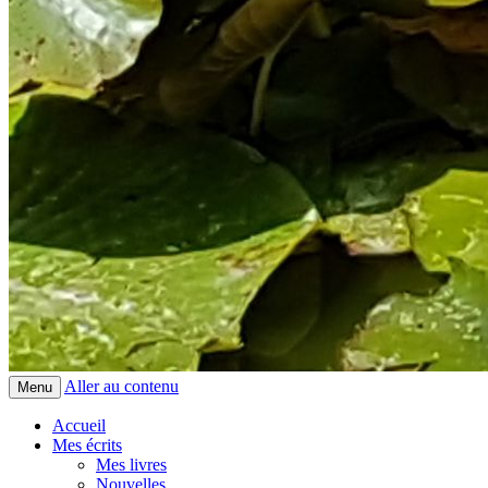
Aller au contenu
Menu
Accueil
Mes écrits
Mes livres
Nouvelles