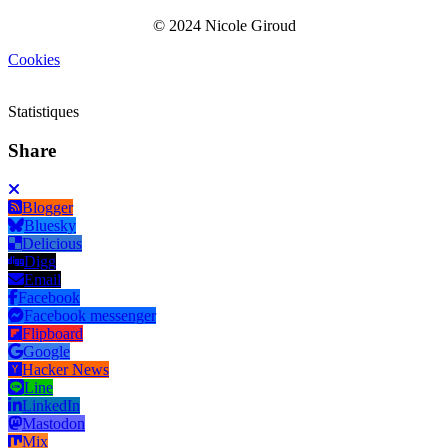
© 2024 Nicole Giroud
Cookies
Statistiques
Share
Blogger
Bluesky
Delicious
Digg
Email
Facebook
Facebook messenger
Flipboard
Google
Hacker News
Line
LinkedIn
Mastodon
Mix