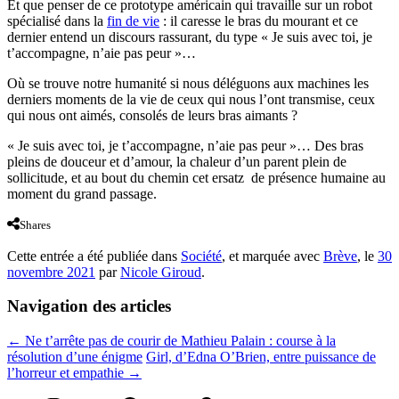
Et que penser de ce prototype américain qui travaille sur un robot
spécialisé dans la
fin de vie
: il caresse le bras du mourant et ce
dernier entend un discours rassurant, du type « Je suis avec toi, je
t’accompagne, n’aie pas peur »…
Où se trouve notre humanité si nous déléguons aux machines les
derniers moments de la vie de ceux qui nous l’ont transmise, ceux
qui nous ont aimés, consolés de leurs bras aimants ?
« Je suis avec toi, je t’accompagne, n’aie pas peur »… Des bras
pleins de douceur et d’amour, la chaleur d’un parent plein de
sollicitude, et au bout du chemin cet ersatz de présence humaine au
moment du grand passage.
Shares
Cette entrée a été publiée dans
Société
, et marquée avec
Brève
, le
30
novembre 2021
par
Nicole Giroud
.
Navigation des articles
←
Ne t’arrête pas de courir de Mathieu Palain : course à la
résolution d’une énigme
Girl, d’Edna O’Brien, entre puissance de
l’horreur et empathie
→