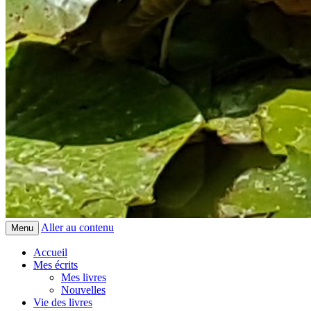
Aller au contenu
Menu
Accueil
Mes écrits
Mes livres
Nouvelles
Vie des livres