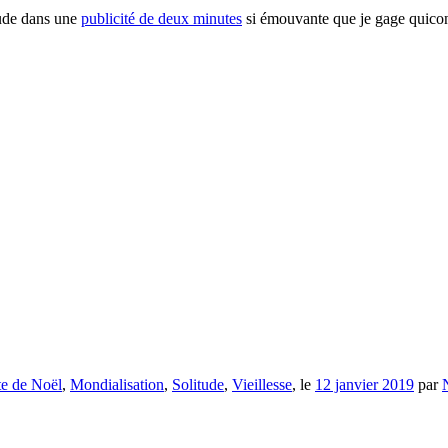
itude dans une
publicité de deux minutes
si émouvante que je gage quicon
te de Noël
,
Mondialisation
,
Solitude
,
Vieillesse
, le
12 janvier 2019
par