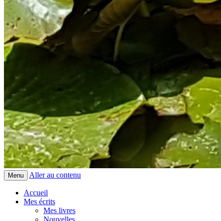
Aller au contenu
Menu
Accueil
Mes écrits
Mes livres
Nouvelles