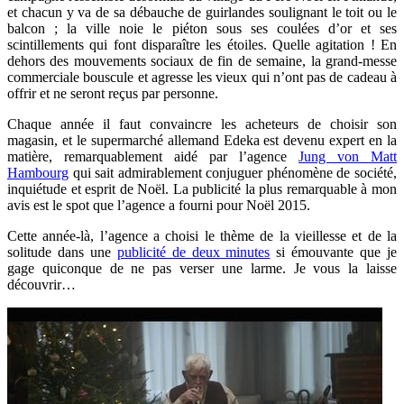
et chacun y va de sa débauche de guirlandes soulignant le toit ou le
balcon ; la ville noie le piéton sous ses coulées d’or et ses
scintillements qui font disparaître les étoiles. Quelle agitation ! En
dehors des mouvements sociaux de fin de semaine, la grand-messe
commerciale bouscule et agresse les vieux qui n’ont pas de cadeau à
offrir et ne seront reçus par personne.
Chaque année il faut convaincre les acheteurs de choisir son
magasin, et le supermarché allemand Edeka est devenu expert en la
matière, remarquablement aidé par l’agence
Jung von Matt
Hambourg
qui sait admirablement conjuguer phénomène de société,
inquiétude et esprit de Noël. La publicité la plus remarquable à mon
avis est le spot que l’agence a fourni pour Noël 2015.
Cette année-là, l’agence a choisi le thème de la vieillesse et de la
solitude dans une
publicité de deux minutes
si émouvante que je
gage quiconque de ne pas verser une larme. Je vous la laisse
découvrir…