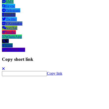
SMS
Skype
Telegram
Tumblr
Twitter
VKontakte
wechat
Weibo
WhatsApp
X
Xing
Yahoo! Mail
Copy short link
Copy link