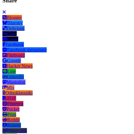
Share
Blogger
Bluesky
Delicious
Digg
Email
Facebook
Facebook messenger
Flipboard
Google
Hacker News
Line
LinkedIn
Mastodon
Mix
Odnoklassniki
PDF
Pinterest
Pocket
Print
Reddit
Renren
Short link