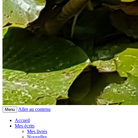
Aller au contenu
Menu
Accueil
Mes écrits
Mes livres
Nouvelles