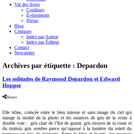
Vie des livres
Coulisses
Événements
Presse
Blog
Critiques
Index par Auteur
Index par Éditeur
Contact
Newsletter
Archives par étiquette :
Depardon
Les solitudes de Raymond Depardon et Edward
Hopper
Shares
Elle trône, coincée entre le bleu intense et sans nuage du ciel qui
mange la moitié de la photo et les nuances de gris de la route à
double voie : gris clair de l’îlot de granit, gris moyen de la route et
du trottoir, gris sombre parce qu’opposé à la lumière du soleil du
panneau un peu de guingois. Entre le bleu et le gris, les nuances