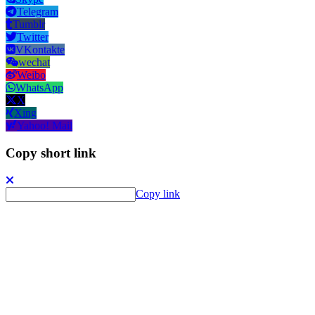
Telegram
Tumblr
Twitter
VKontakte
wechat
Weibo
WhatsApp
X
Xing
Yahoo! Mail
Copy short link
Copy link