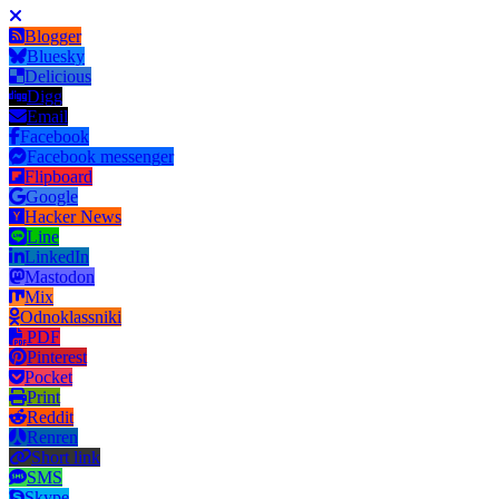
Blogger
Bluesky
Delicious
Digg
Email
Facebook
Facebook messenger
Flipboard
Google
Hacker News
Line
LinkedIn
Mastodon
Mix
Odnoklassniki
PDF
Pinterest
Pocket
Print
Reddit
Renren
Short link
SMS
Skype