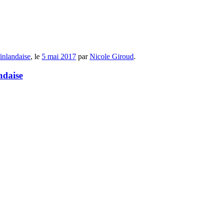
finlandaise
, le
5 mai 2017
par
Nicole Giroud
.
ndaise