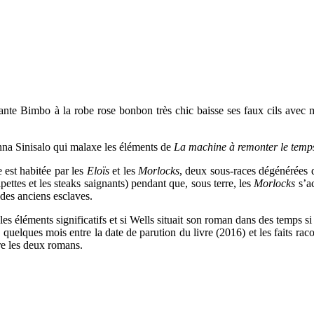
ante Bimbo à la robe rose bonbon très chic baisse ses faux cils avec m
nna Sinisalo qui malaxe les éléments de
La machine à remonter le tem
 est habitée par les
Eloïs
et les
Morlocks
, deux sous-races dégénérées
ipettes et les steaks saignants) pendant que, sous terre, les
Morlocks
s’ac
des anciens esclaves.
 éléments significatifs et si Wells situait son roman dans des temps si lo
lques mois entre la date de parution du livre (2016) et les faits racont
tre les deux romans.