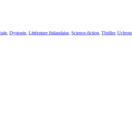
iale
,
Dystopie
,
Littérature finlandaise
,
Science-fiction
,
Thriller
,
Uchron