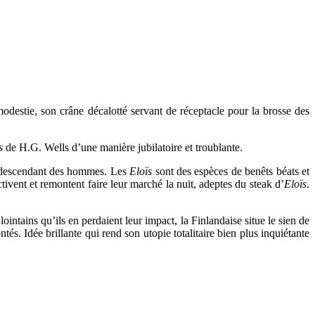
odestie, son crâne décalotté servant de réceptacle pour la brosse des
ps
de H.G. Wells d’une manière jubilatoire et troublante.
 descendant des hommes. Les
Eloïs
sont des espèces de benêts béats et
tivent et remontent faire leur marché la nuit, adeptes du steak d’
Eloïs
.
intains qu’ils en perdaient leur impact, la Finlandaise situe le sien de
és. Idée brillante qui rend son utopie totalitaire bien plus inquiétante