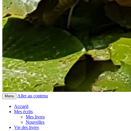
Aller au contenu
Menu
Accueil
Mes écrits
Mes livres
Nouvelles
Vie des livres