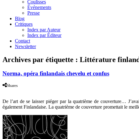
Coulisses
Événements
Presse
Blog
Critiques
Index par Auteur
Index par Éditeur
Contact
Newsletter
Archives par étiquette :
Littérature finlan
Norma, opéra finlandais chevelu et confus
Shares
De l’art de se laisser piéger par la quatrième de couverture… J’a
également Finlandaise. La quatrième de couverture promettait le meill