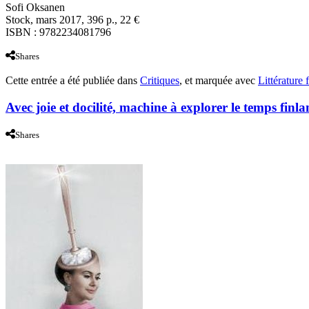
Sofi Oksanen
Stock, mars 2017, 396 p., 22 €
ISBN : 9782234081796
Shares
Cette entrée a été publiée dans
Critiques
, et marquée avec
Littérature 
Avec joie et docilité, machine à explorer le temps finla
Shares