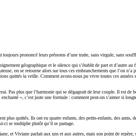
ai toujours prononcé leurs prénoms d’une traite, sans virgule, sans souffl
nement géographique et le silence qui s’établit de part et d’autre au fil
llouteuse, on se retourne alors sur tous ces embranchements que l’on n’a
tions quittés la veille. Comment avons-nous pu vivre toutes ces années s
lierai. Pas plus que l’harmonie qui se dégageait de leur couple. Il est 
 enchanté », c’est juste une formule : comment peut-on s’aimer si longt
t plus quittés. Ils ont eu quatre enfants, des petits-enfants, des amis, d
i-ci se multiplie plutôt qu’il se partage.
ne, et Viviane parlait aux uns et aux autres, mais son point de repère, 