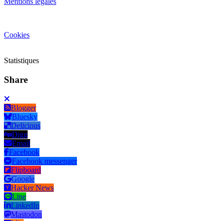
Mentions légales
Cookies
Statistiques
Share
Blogger
Bluesky
Delicious
Digg
Email
Facebook
Facebook messenger
Flipboard
Google
Hacker News
Line
LinkedIn
Mastodon