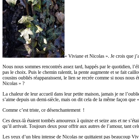
« Viviane et Nicolas ». Je crois que j’
Nous nous sommes rencontrés assez tard, happés par le quotidien, l’éloig
pas le choix. Puis le chemin ralentit, la pente augmente et se fait cai
cousins oubliés réapparaissent, le lien se recrée comme si nous nous é
Nicolas » ?
La chaleur de leur accueil dans leur petite maison, jamais je ne l’oub
s’aime depuis un demi-siècle, mais on dit cela de la même façon que «
Comme c’est triste, ce désenchantement !
Ces deux-là étaient tombés amoureux à quinze et seize ans et ne s’étaien
qu’il arrivait. Toujours deux pour offrir aux autres de l’amour, tant celu
Les yeux d’un bleu intense de Nicolas ne quittaient pas beaucoup Vivia