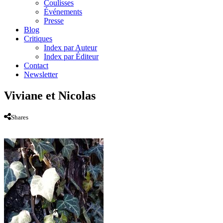
Coulisses
Événements
Presse
Blog
Critiques
Index par Auteur
Index par Éditeur
Contact
Newsletter
Viviane et Nicolas
Shares