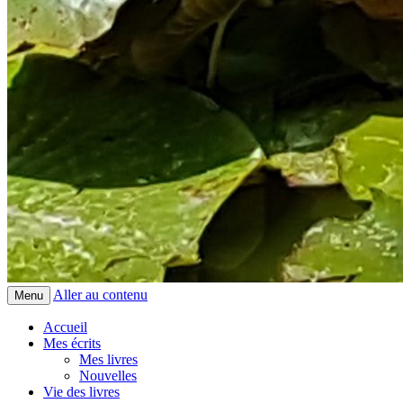
Aller au contenu
Menu
Accueil
Mes écrits
Mes livres
Nouvelles
Vie des livres