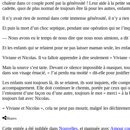
chaleur dans ce couple porté par la générosité ! Leur aide à la petite s
cadette, quoi de plus normal de toujours être là pour les autres, enfants
Il n’y avait rien de normal dans cette immense générosité, il n’y a rien 
Et puis la mort d’un choc septique, pendant une opération qui ne l’inqu
— Nous avons eu le temps de nous dire que nous nous aimions, a dit 
Et les enfants qui se relaient pour ne pas laisser maman seule, les enfa
Viviane et Nicolas. Il va falloir apprendre à dire seulement « Vivian
Mais la source s’est tarie. Devant ce silence impossible à masquer, tou
dans son visage émacié, « J’ai perdu ma moitié » dit-elle pour justifier
Les enfants sont toujours là, ils se relaient, ils sont inquiets, elle c
accompagnement. Elle doit continuer le chemin, portée par ceux qui on
l’entourent d’une façon ou d’une autre, toujours le mot « merci » à la 
toujours fait avec Nicolas.
« Viviane et Nicolas », cela ne peut pas mourir, malgré les déchirement
Shares
Cette entrée a été publiée dans
Nouvelles
, et marquée avec
Amour con