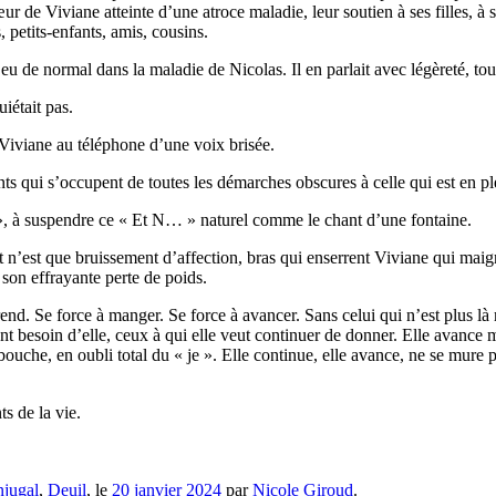
œur de Viviane atteinte d’une atroce maladie, leur soutien à ses filles, à
, petits-enfants, amis, cousins.
eu de normal dans la maladie de Nicolas. Il en parlait avec légèreté, tout a
iétait pas.
Viviane au téléphone d’une voix brisée.
nts qui s’occupent de toutes les démarches obscures à celle qui est en plei
e », à suspendre ce « Et N… » naturel comme le chant d’une fontaine.
t n’est que bruissement d’affection, bras qui enserrent Viviane qui maigri
 son effrayante perte de poids.
omprend. Se force à manger. Se force à avancer. Sans celui qui n’est plus 
t besoin d’elle, ceux à qui elle veut continuer de donner. Elle avance 
bouche, en oubli total du « je ». Elle continue, elle avance, ne se mure 
s de la vie.
jugal
,
Deuil
, le
20 janvier 2024
par
Nicole Giroud
.