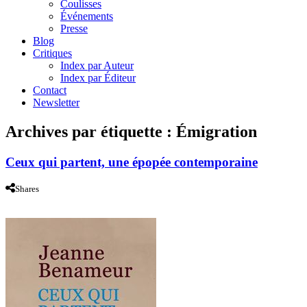
Coulisses
Événements
Presse
Blog
Critiques
Index par Auteur
Index par Éditeur
Contact
Newsletter
Archives par étiquette :
Émigration
Ceux qui partent, une épopée contemporaine
Shares