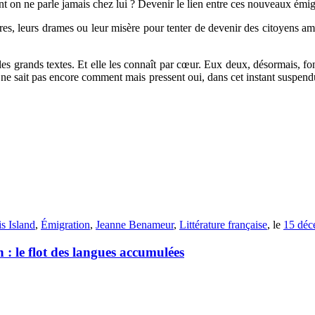
ont on ne parle jamais chez lui ? Devenir le lien entre ces nouveaux émi
rres, leurs drames ou leur misère pour tenter de devenir des citoyens a
 les grands textes. Et elle les connaît par cœur. Eux deux, désormais, fo
le ne sait pas encore comment mais pressent oui, dans cet instant suspen
is Island
,
Émigration
,
Jeanne Benameur
,
Littérature française
, le
15 déc
 : le flot des langues accumulées