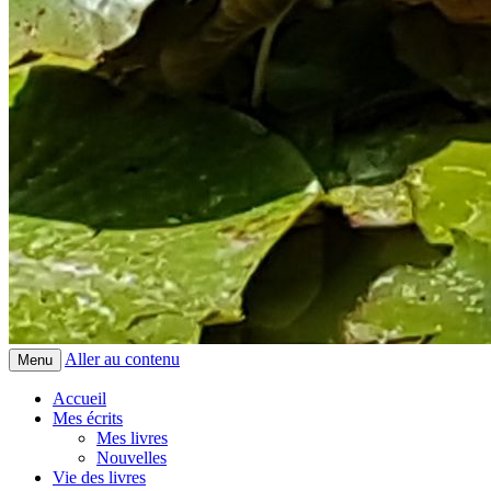
Aller au contenu
Menu
Accueil
Mes écrits
Mes livres
Nouvelles
Vie des livres