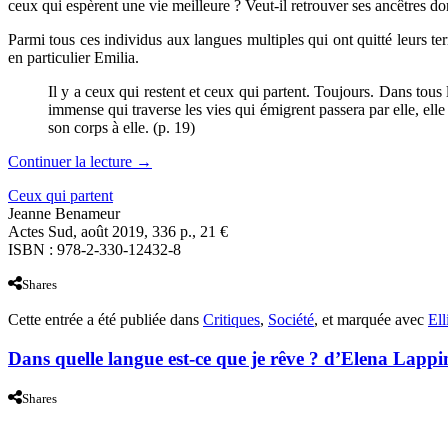
ceux qui espèrent une vie meilleure ? Veut-il retrouver ses ancêtres d
Parmi tous ces individus aux langues multiples qui ont quitté leurs te
en particulier Emilia.
Il y a ceux qui restent et ceux qui partent. Toujours. Dans tous
immense qui traverse les vies qui émigrent passera par elle, el
son corps à elle. (p. 19)
Continuer la lecture
→
Ceux qui partent
Jeanne Benameur
Actes Sud, août 2019, 336 p., 21 €
ISBN : 978-2-330-12432-8
Shares
Cette entrée a été publiée dans
Critiques
,
Société
, et marquée avec
Ell
Dans quelle langue est-ce que je rêve ? d’Elena Lappin
Shares