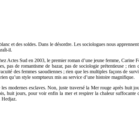
 du blanc et des soldes. Dans le désordre. Les sociologues nous appren
aît-il.
é chez Actes Sud en 2003, le premier roman d’une jeune femme, Carine 
es, pas de romantisme de bazar, pas de sociologie prétentieuse ; rien q
vacuité des femmes saoudiennes ; rien que les multiples façons de survi
; rien qu’un style somptueux mis au service d’une histoire magnifique.
es modernes esclaves. Non, juste traversé la Mer rouge après huit jo
s, huit jours, pour voir enfin la mer et respirer la chaleur suffocant
u Hedjaz.