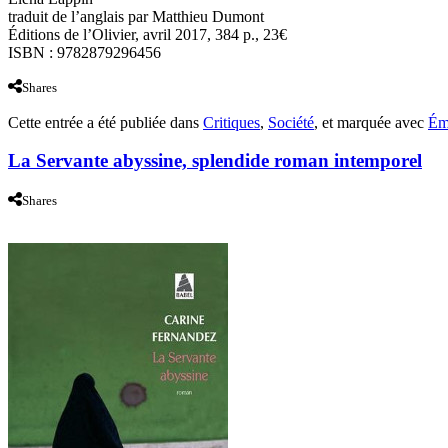
traduit de l’anglais par Matthieu Dumont
Éditions de l’Olivier, avril 2017, 384 p., 23€
ISBN : 9782879296456
Shares
Cette entrée a été publiée dans
Critiques
,
Société
, et marquée avec
Ém
La Servante abyssine, splendide roman intemporel
Shares