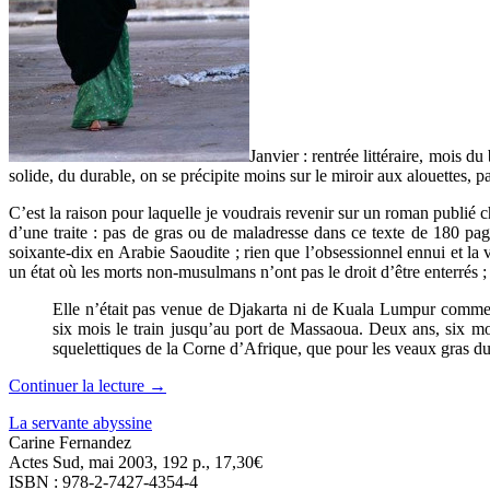
Janvier : rentrée littéraire, mois
solide, du durable, on se précipite moins sur le miroir aux alouettes, par
C’est la raison pour laquelle je voudrais revenir sur un roman publi
d’une traite : pas de gras ou de maladresse dans ce texte de 180 pag
soixante-dix en Arabie Saoudite ; rien que l’obsessionnel ennui et la 
un état où les morts non-musulmans n’ont pas le droit d’être enterrés 
Elle n’était pas venue de Djakarta ni de Kuala Lumpur comme l
six mois le train jusqu’au port de Massaoua. Deux ans, six moi
squelettiques de la Corne d’Afrique, que pour les veaux gras d
Continuer la lecture
→
La servante abyssine
Carine Fernandez
Actes Sud, mai 2003, 192 p., 17,30€
ISBN : 978-2-7427-4354-4