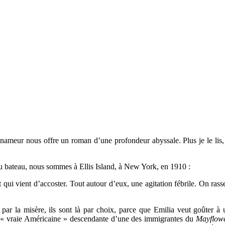
ameur nous offre un roman d’une profondeur abyssale. Plus je le lis, plu
bateau, nous sommes à Ellis Island, à New York, en 1910 :
t qui vient d’accoster. Tout autour d’eux, une agitation fébrile. On ras
r la misère, ils sont là par choix, parce que Emilia veut goûter à u
use « vraie Américaine » descendante d’une des immigrantes du
Mayflow